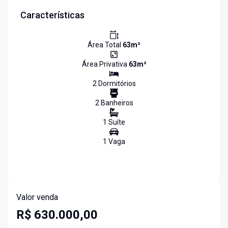
Características
Área Total
63
m²
Área Privativa
63
m²
2
Dormitório
s
2
Banheiro
s
1
Suíte
1
Vaga
Valor venda
R$ 630.000,00