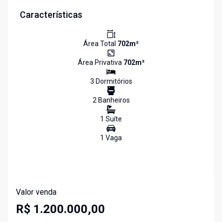
Características
Área Total
702
m²
Área Privativa
702
m²
3
Dormitório
s
2
Banheiro
s
1
Suíte
1
Vaga
Valor venda
R$ 1.200.000,00