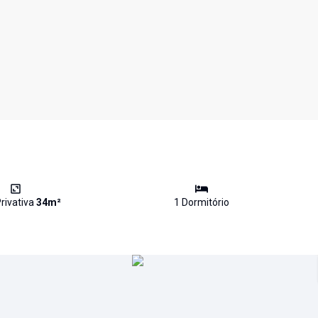
rivativa
34
m²
1
Dormitório