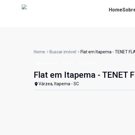
Home
Sobr
Home
Buscar imóvel
Flat em Itapema - TENET FL
Apartamento
Venda
Cód:
31889
Flat em Itapema - TENET 
Várzea, Itapema - SC