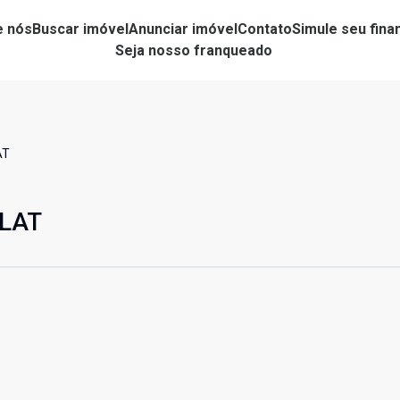
e nós
Buscar imóvel
Anunciar imóvel
Contato
Simule seu fin
Seja nosso franqueado
AT
FLAT