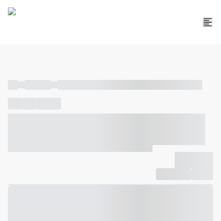
----
----- -----
----- ----- -- ------ ---- ---- -- ----- ----- ----- --- ------
----
-----
---- ------
----- ----- -- ------ ---- ---- -- ----- ----- -----
--- ------
----- ----- -- ------ ---- ---- -- ----- ----- ----- --- ------
-------------
Compartilhar
Favorito