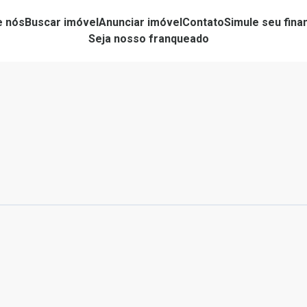
e nós
Buscar imóvel
Anunciar imóvel
Contato
Simule seu fin
Seja nosso franqueado