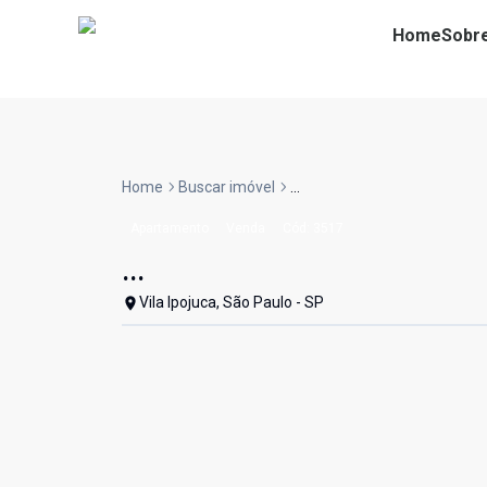
Home
Sobr
Home
Buscar imóvel
...
Apartamento
Venda
Cód:
3517
...
Vila Ipojuca, São Paulo - SP