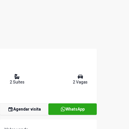
2
Suíte
s
2
Vaga
s
Agendar visita
WhatsApp