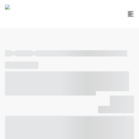
----
----- -----
----- ----- -- ------ ---- ---- -- ----- ----- ----- --- ------
----
-----
---- ------
----- ----- -- ------ ---- ---- -- ----- ----- -----
--- ------
----- ----- -- ------ ---- ---- -- ----- ----- ----- --- ------
-------------
Compartilhar
Favorito