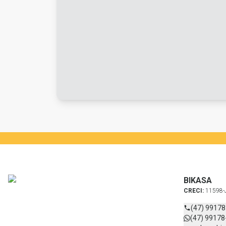
BIKASA
CRECI:
11598-
(47) 9917
(47) 99178