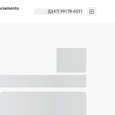
anciamento
(47) 99178-6531
-----------
--
Compartilhar
Favorito