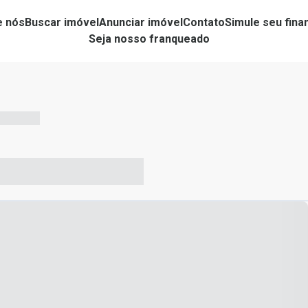
e nós
Buscar imóvel
Anunciar imóvel
Contato
Simule seu fin
Seja nosso franqueado
-- --- ------
-- ----- ----- --- ------