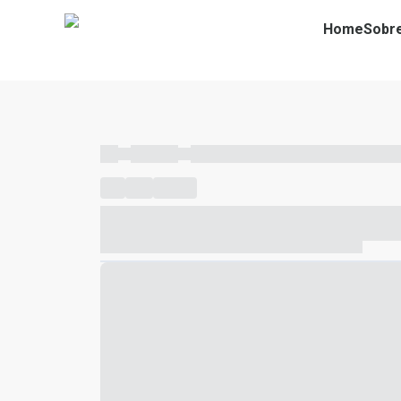
Home
Sobr
----
----- -----
----- ----- -- ------ ---- ---- -- ----- ----- ---
----
-----
---- ------
----- ----- -- ------ ---- ---- -- ---
----- ----- -- ------ ---- ---- -- ----- ----- ----- --- ------