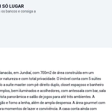
M SÓ LUGAR
 os bancos e consiga a
Manacás, em Jundiaí, com 700m2 de área construída em um
or natureza e com total privacidade. O imóvel conta com 5 suítes
o a suíte master com pé-direito duplo, closet espaçoso e banheiro
plos, bem iluminados e acolhedores, com antessala com bar, sala
 vista panorâmica e salão de jogos para até três ambientes. A
gão e forno a lenha, além de ampla despensa. A área gourmet com
ara momentos de lazer e convivência. A casa conta ainda com