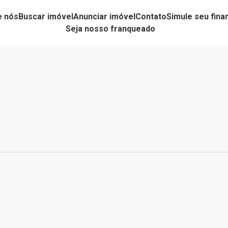
e nós
Buscar imóvel
Anunciar imóvel
Contato
Simule seu fin
Seja nosso franqueado