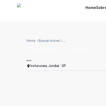
Home
Sobr
Home
Buscar imóvel
...
Casa em Condomínio
Venda
Cód:
1413
...
Ivoturucaia, Jundiaí - SP