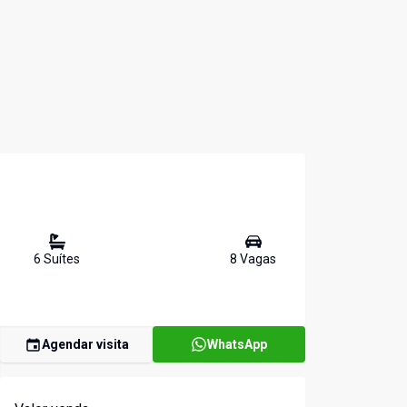
6
Suíte
s
8
Vaga
s
Agendar visita
WhatsApp