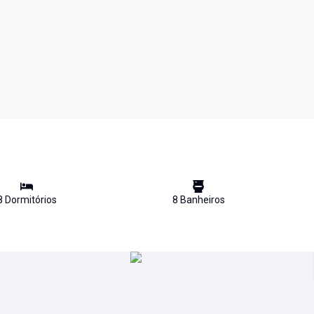
8
Dormitório
s
8
Banheiro
s