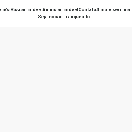
e nós
Buscar imóvel
Anunciar imóvel
Contato
Simule seu fin
Seja nosso franqueado