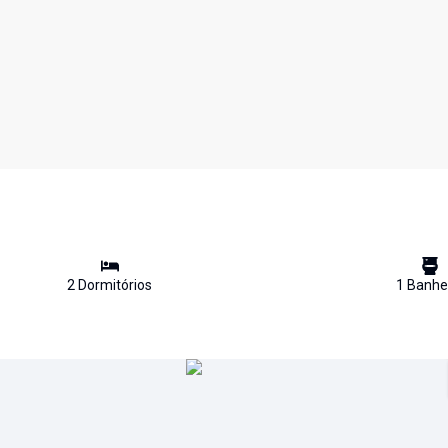
2
Dormitório
s
1
Banhe