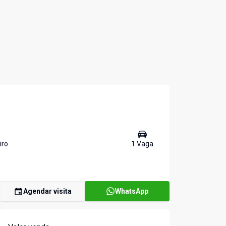
iro
1
Vaga
Agendar visita
WhatsApp