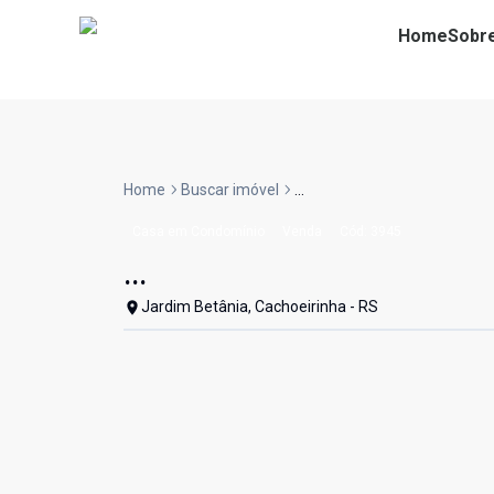
Home
Sobr
Home
Buscar imóvel
...
Casa em Condomínio
Venda
Cód:
3945
...
Jardim Betânia, Cachoeirinha - RS