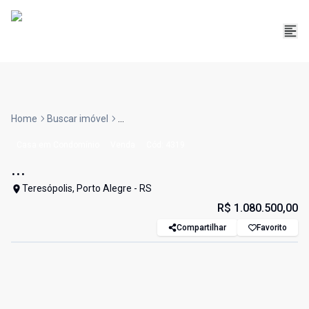
Home
Buscar imóvel
...
Casa em Condomínio
Venda
Cód:
4319
...
Teresópolis, Porto Alegre - RS
R$ 1.080.500,00
Compartilhar
Favorito