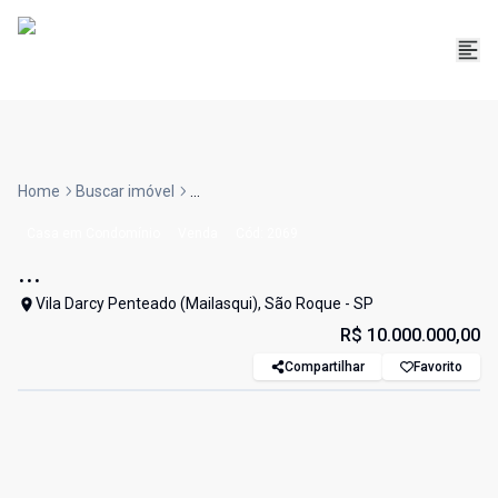
Home
Buscar imóvel
...
Casa em Condomínio
Venda
Cód:
2069
...
Vila Darcy Penteado (Mailasqui), São Roque - SP
R$ 10.000.000,00
Compartilhar
Favorito