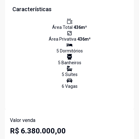
Características
Área Total
436
m²
Área Privativa
436
m²
5
Dormitório
s
5
Banheiro
s
5
Suíte
s
6
Vaga
s
Valor venda
R$ 6.380.000,00