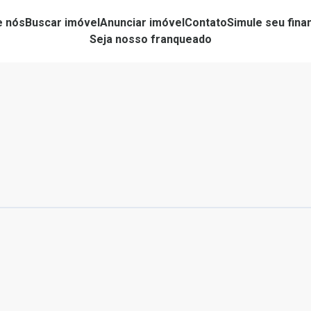
e nós
Buscar imóvel
Anunciar imóvel
Contato
Simule seu fin
Seja nosso franqueado