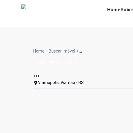
Home
Sobr
Home
Buscar imóvel
...
Casa
Venda
Cód:
1077
...
Viamópolis, Viamão - RS