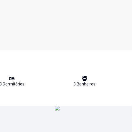
3
Dormitório
s
3
Banheiro
s