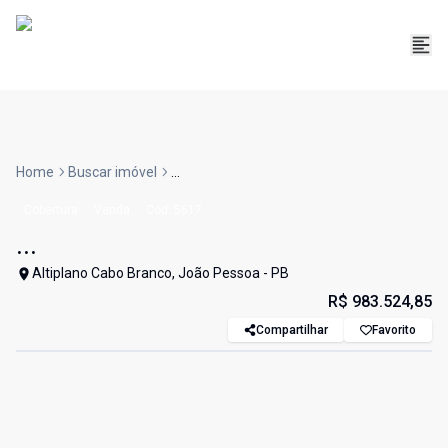
Home
Buscar imóvel
...
Cobertura
Venda
Cód:
5617
...
Altiplano Cabo Branco, João Pessoa - PB
R$ 983.524,85
Compartilhar
Favorito