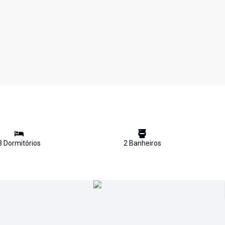
3
Dormitório
s
2
Banheiro
s