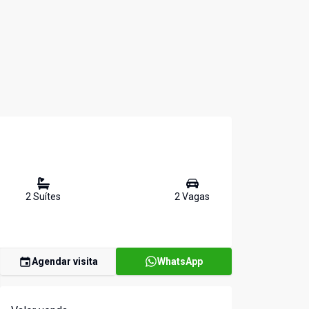
2
Suíte
s
2
Vaga
s
Agendar visita
WhatsApp