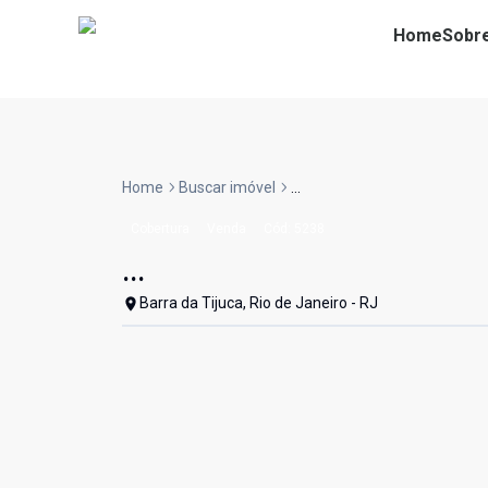
Home
Sobr
Home
Buscar imóvel
...
Cobertura
Venda
Cód:
5238
...
Barra da Tijuca, Rio de Janeiro - RJ