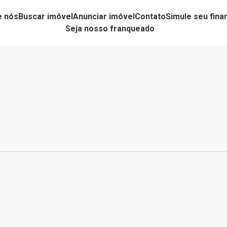
e nós
Buscar imóvel
Anunciar imóvel
Contato
Simule seu fin
Seja nosso franqueado