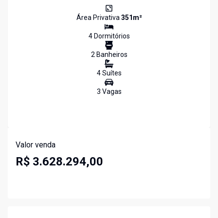
Área Privativa
351
m²
4
Dormitório
s
2
Banheiro
s
4
Suíte
s
3
Vaga
s
Valor venda
R$ 3.628.294,00