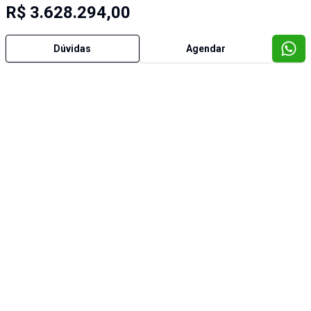
R$ 3.628.294,00
Dúvidas
Agendar
Imóveis semelhantes
Cód:
4230
Cód:
4