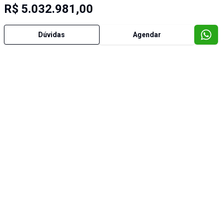
R$ 5.032.981,00
Dúvidas
Agendar
Imóveis semelhantes
Cód:
1288
Cód:
1