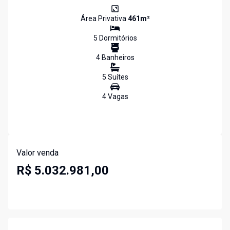
Área Privativa
461
m²
5
Dormitório
s
4
Banheiro
s
5
Suíte
s
4
Vaga
s
Valor venda
R$ 5.032.981,00