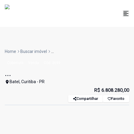
Home
Buscar imóvel
...
Cobertura
Venda
Cód:
3699
...
Batel, Curitiba - PR
R$ 6.808.280,00
Compartilhar
Favorito