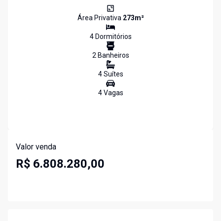
Área Privativa
273
m²
4
Dormitório
s
2
Banheiro
s
4
Suíte
s
4
Vaga
s
Valor venda
R$ 6.808.280,00