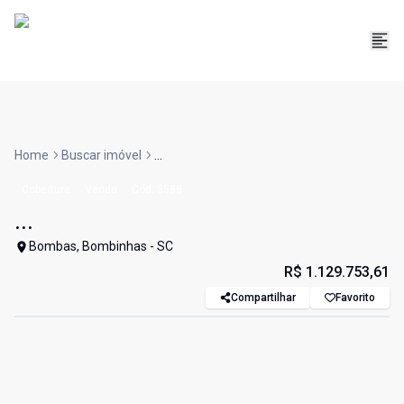
Home
Buscar imóvel
...
Cobertura
Venda
Cód:
5588
...
Bombas, Bombinhas - SC
R$ 1.129.753,61
Compartilhar
Favorito