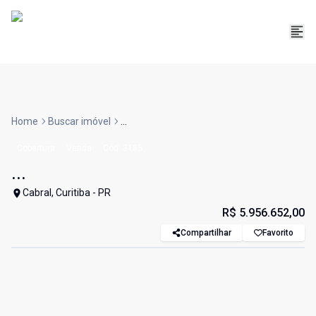
Home
Buscar imóvel
...
Cobertura
Venda
Cód:
3185
...
Cabral, Curitiba - PR
R$ 5.956.652,00
Compartilhar
Favorito