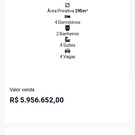
Área Privativa
295
m²
4
Dormitório
s
2
Banheiro
s
4
Suíte
s
4
Vaga
s
Valor venda
R$ 5.956.652,00