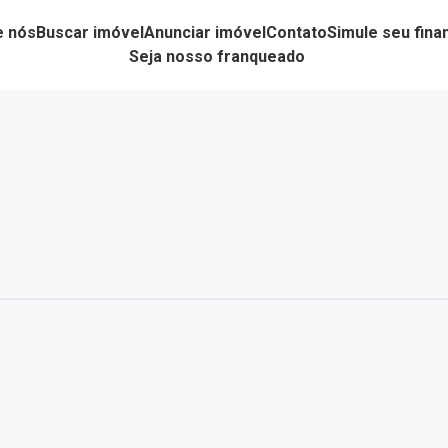
e nós
Buscar imóvel
Anunciar imóvel
Contato
Simule seu fin
Seja nosso franqueado