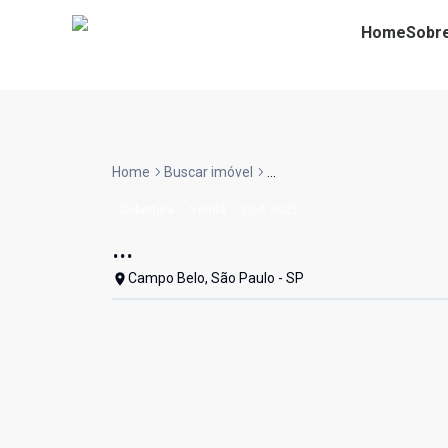
Home
Sobr
Home
Buscar imóvel
...
Cobertura
Venda
Cód:
5023
...
Campo Belo, São Paulo - SP