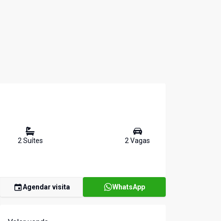
2
Suíte
s
2
Vaga
s
Agendar visita
WhatsApp