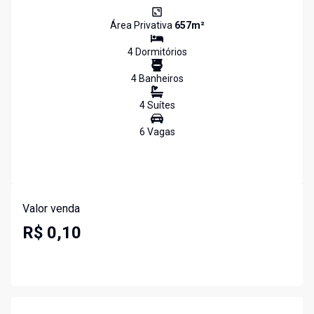
Área Privativa
657
m²
4
Dormitório
s
4
Banheiro
s
4
Suíte
s
6
Vaga
s
Valor venda
R$ 0,10