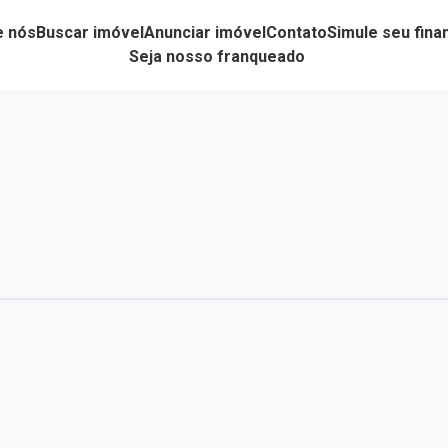
e nós
Buscar imóvel
Anunciar imóvel
Contato
Simule seu fin
Seja nosso franqueado