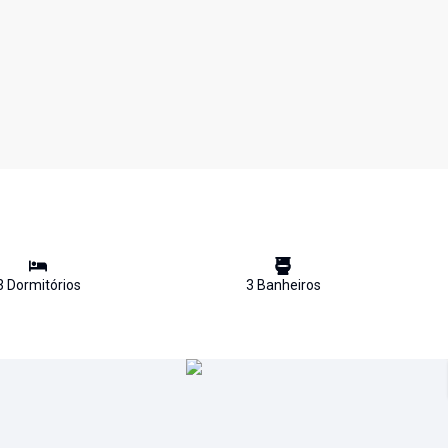
3
Dormitório
s
3
Banheiro
s