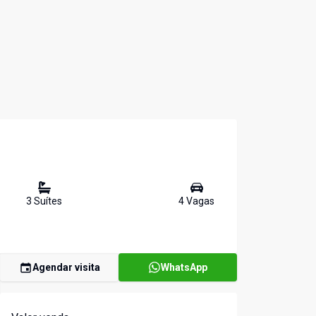
3
Suíte
s
4
Vaga
s
Agendar visita
WhatsApp