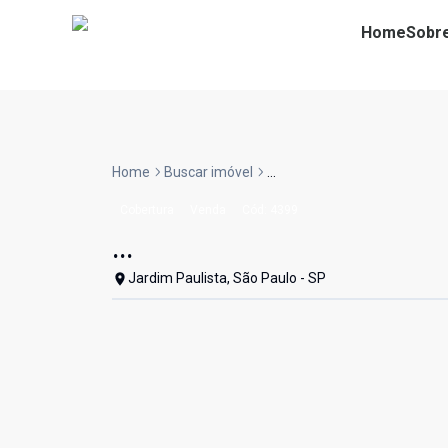
Home
Sobr
Home
Buscar imóvel
...
Cobertura
Venda
Cód:
4399
...
Jardim Paulista, São Paulo - SP