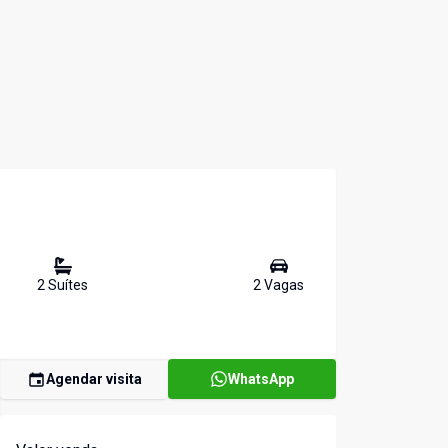
2
Suíte
s
2
Vaga
s
Agendar visita
WhatsApp