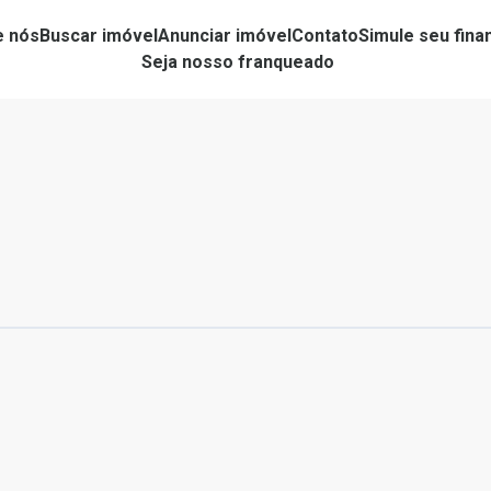
e nós
Buscar imóvel
Anunciar imóvel
Contato
Simule seu fin
Seja nosso franqueado