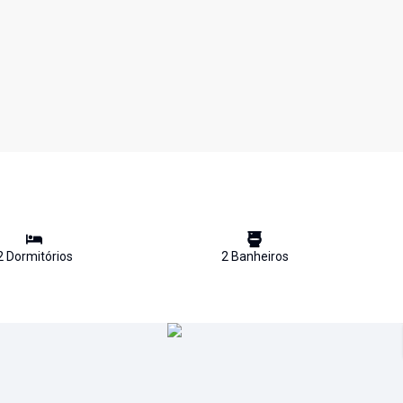
2
Dormitório
s
2
Banheiro
s