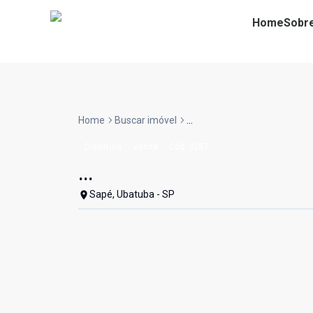
Home
Sobr
Home
Buscar imóvel
...
Cobertura
Venda
Cód:
3287
...
Sapé, Ubatuba - SP