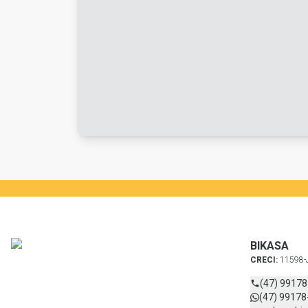
BIKASA
CRECI:
11598-
(47) 9917
(47) 99178