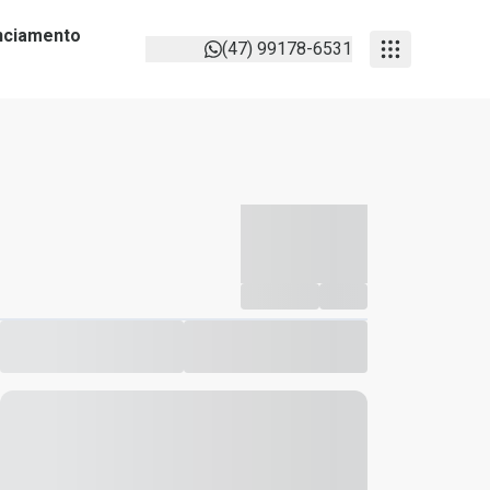
anciamento
(47) 99178-6531
-----------
--
Compartilhar
Favorito