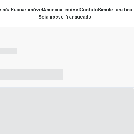
e nós
Buscar imóvel
Anunciar imóvel
Contato
Simule seu fin
Seja nosso franqueado
-- --- ------
-- ----- ----- --- ------