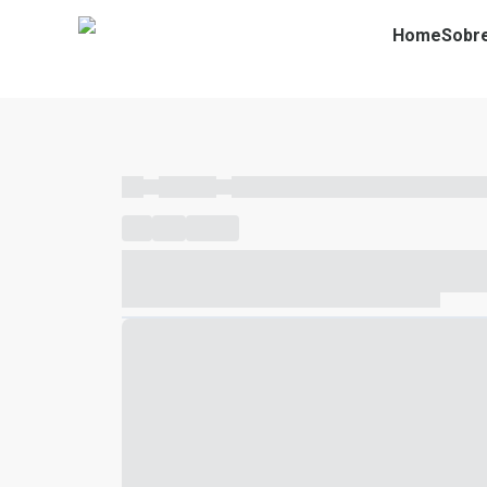
Home
Sobr
----
----- -----
----- ----- -- ------ ---- ---- -- ----- ----- ---
----
-----
---- ------
----- ----- -- ------ ---- ---- -- ---
----- ----- -- ------ ---- ---- -- ----- ----- ----- --- ------