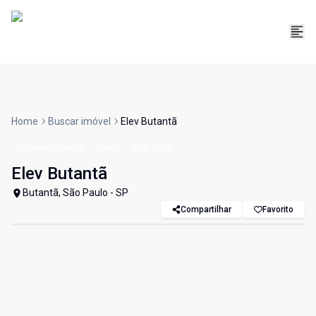
Home
Buscar imóvel
Elev Butantã
Empreendimento
Venda
Cód:
1379
Elev Butantã
Butantã, São Paulo - SP
Compartilhar
Favorito