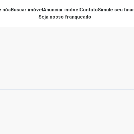
e nós
Buscar imóvel
Anunciar imóvel
Contato
Simule seu fin
Seja nosso franqueado