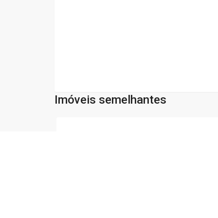
Imóveis semelhantes
Cód:
28518
Comparar