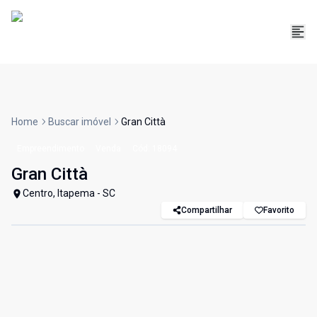
Home
Buscar imóvel
Gran Città
Empreendimento
Venda
Cód:
18094
Gran Città
Centro, Itapema - SC
Compartilhar
Favorito