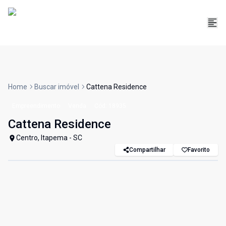
Home
Buscar imóvel
Cattena Residence
Empreendimento
Venda
Cód:
18935
Cattena Residence
Centro, Itapema - SC
Compartilhar
Favorito