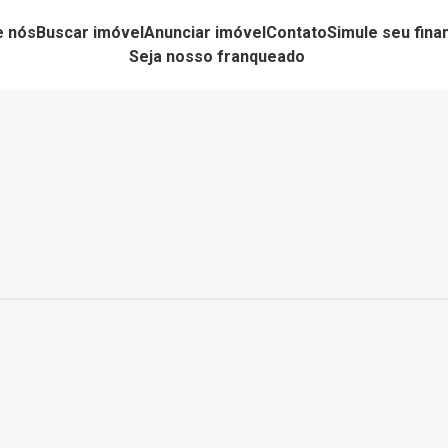
e nós
Buscar imóvel
Anunciar imóvel
Contato
Simule seu fin
Seja nosso franqueado