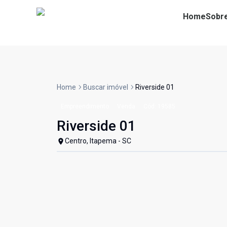
Home
Sobr
Home
Buscar imóvel
Riverside 01
Empreendimento
Venda
Cód:
19585
Riverside 01
Centro, Itapema - SC