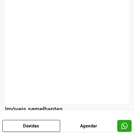
Imóveis semelhantes
Dúvidas
Agendar
Cód:
1813