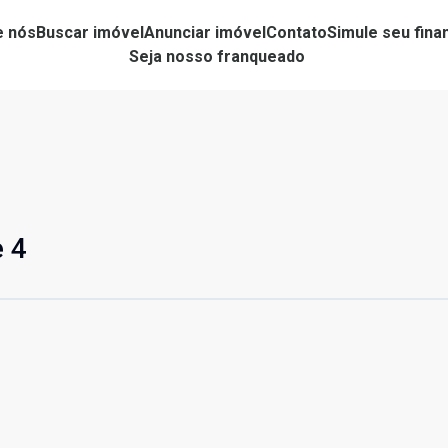
e nós
Buscar imóvel
Anunciar imóvel
Contato
Simule seu fin
Seja nosso franqueado
e 4