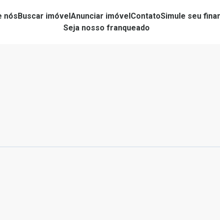
e nós
Buscar imóvel
Anunciar imóvel
Contato
Simule seu fin
Seja nosso franqueado