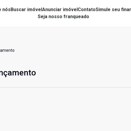
e nós
Buscar imóvel
Anunciar imóvel
Contato
Simule seu fin
Seja nosso franqueado
nçamento
ançamento