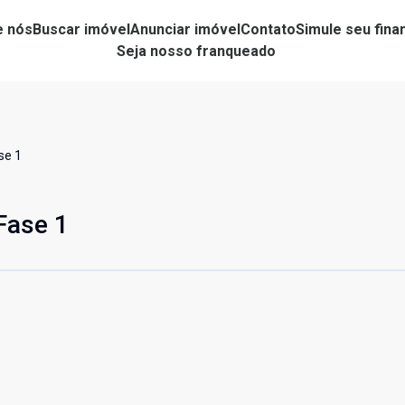
e nós
Buscar imóvel
Anunciar imóvel
Contato
Simule seu fin
Seja nosso franqueado
se 1
Fase 1