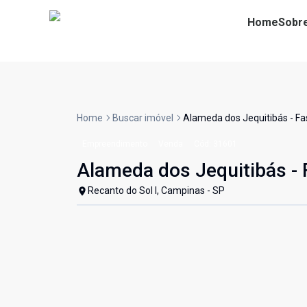
Home
Sobr
Home
Buscar imóvel
Alameda dos Jequitibás - Fa
Empreendimento
Venda
Cód:
31601
Alameda dos Jequitibás - 
Recanto do Sol I, Campinas - SP