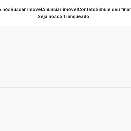
e nós
Buscar imóvel
Anunciar imóvel
Contato
Simule seu fin
Seja nosso franqueado