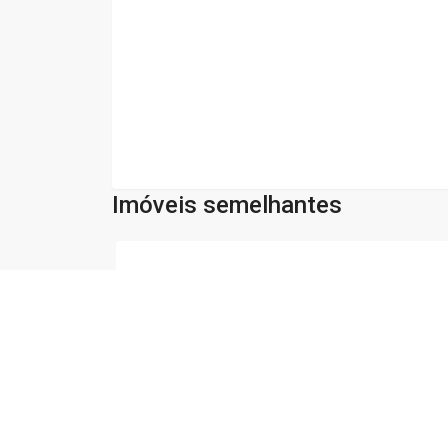
Imóveis semelhantes
Cód:
26746
Comparar