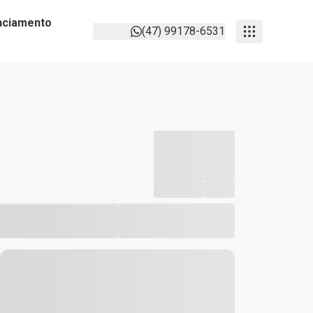
anciamento
(47) 99178-6531
-----------
--
Compartilhar
Favorito