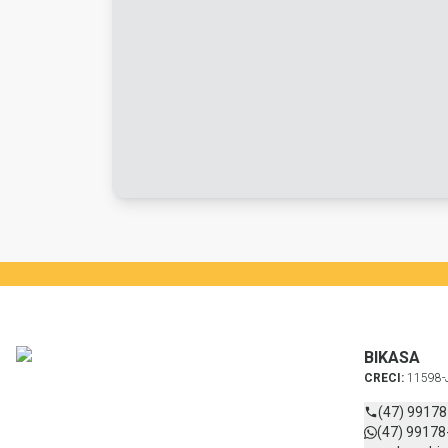
BIKASA
CRECI:
11598-
(47) 9917
(47) 99178