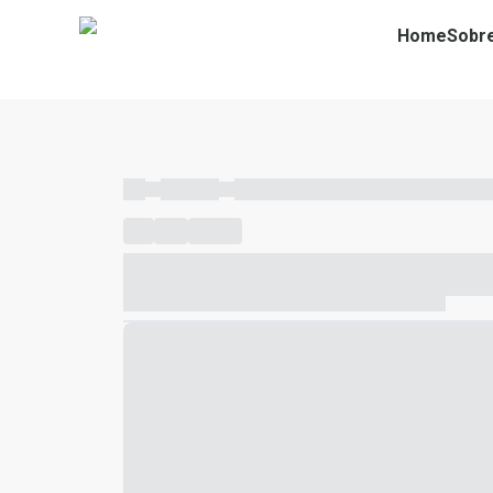
Home
Sobr
----
----- -----
----- ----- -- ------ ---- ---- -- ----- ----- ---
----
-----
---- ------
----- ----- -- ------ ---- ---- -- ---
----- ----- -- ------ ---- ---- -- ----- ----- ----- --- ------