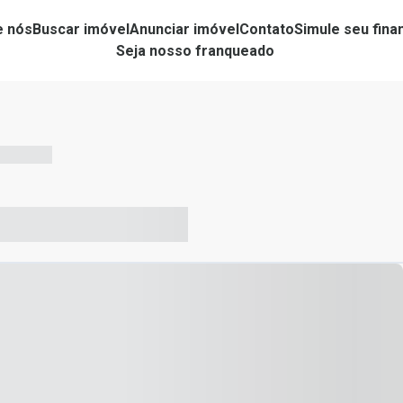
e nós
Buscar imóvel
Anunciar imóvel
Contato
Simule seu fin
Seja nosso franqueado
-- --- ------
-- ----- ----- --- ------