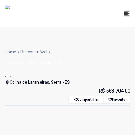
Home
Buscar imóvel
...
Salas/Conjuntos
Venda
Cód:
5593
...
Colina de Laranjeiras, Serra - ES
R$ 563.704,00
Compartilhar
Favorito