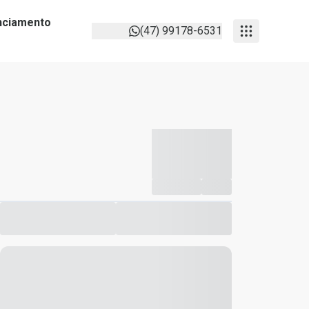
anciamento
(47) 99178-6531
-----------
--
Compartilhar
Favorito