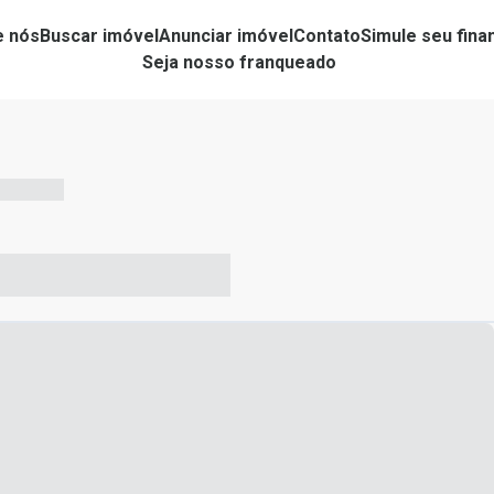
e nós
Buscar imóvel
Anunciar imóvel
Contato
Simule seu fin
Seja nosso franqueado
-- --- ------
-- ----- ----- --- ------