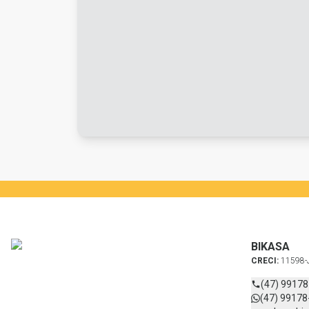
BIKASA
CRECI:
11598-
(47) 9917
(47) 99178