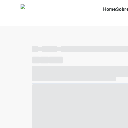
Home
Sobr
----
----- -----
----- ----- -- ------ ---- ---- -- ----- ----- ---
----
-----
---- ------
----- ----- -- ------ ---- ---- -- ---
----- ----- -- ------ ---- ---- -- ----- ----- ----- --- ------