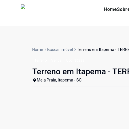
Home
Sobr
Home
Buscar imóvel
Terreno em Itapema - TER
Terreno
Venda
Cód:
30232
Terreno em Itapema - TE
Meia Praia, Itapema - SC