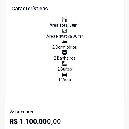
Características
Área Total
70
m²
Área Privativa
70
m²
2
Dormitório
s
2
Banheiro
s
2
Suíte
s
1
Vaga
Valor venda
R$ 1.100.000,00