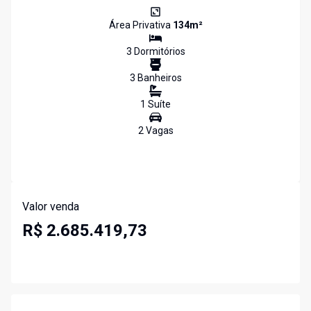
Área Privativa
134
m²
3
Dormitório
s
3
Banheiro
s
1
Suíte
2
Vaga
s
Valor venda
R$ 2.685.419,73