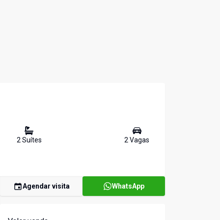
2
Suíte
s
2
Vaga
s
Agendar visita
WhatsApp