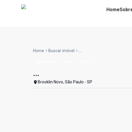
Home
Sobr
Home
Buscar imóvel
...
Apartamento
Venda
Cód:
2675
...
Brooklin Novo, São Paulo - SP