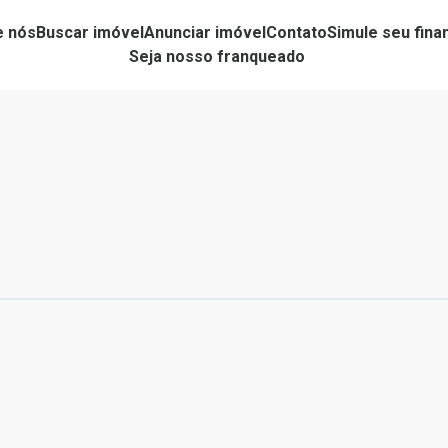
e nós
Buscar imóvel
Anunciar imóvel
Contato
Simule seu fin
Seja nosso franqueado