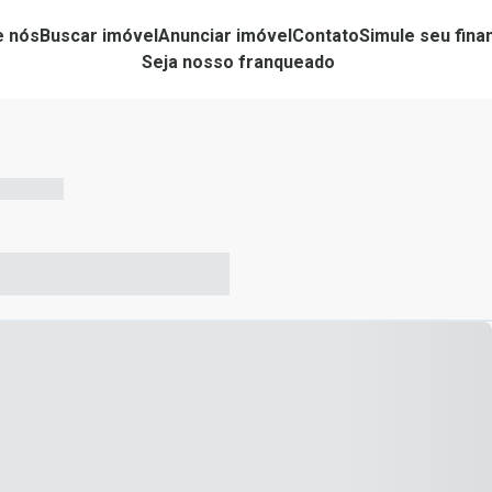
e nós
Buscar imóvel
Anunciar imóvel
Contato
Simule seu fin
Seja nosso franqueado
-- --- ------
-- ----- ----- --- ------