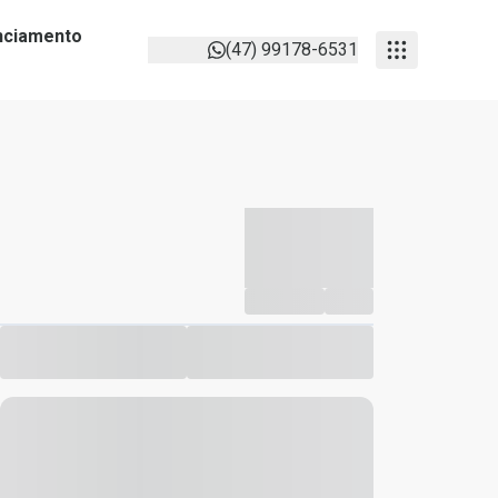
anciamento
(47) 99178-6531
-----------
--
Compartilhar
Favorito