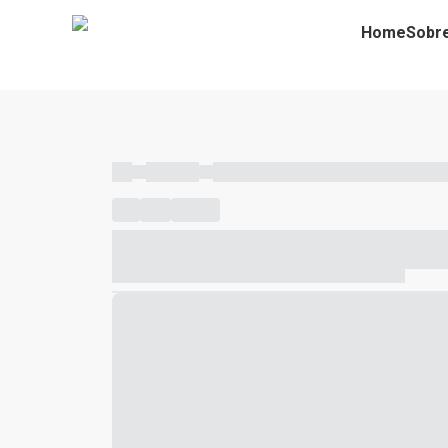
Home
Sobr
----
----- -----
----- ----- -- ------ ---- ---- -- ----- ----- ---
----
-----
---- ------
----- ----- -- ------ ---- ---- -- ---
----- ----- -- ------ ---- ---- -- ----- ----- ----- --- ------