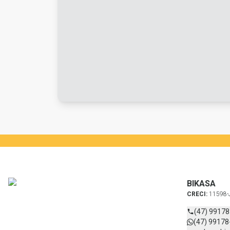
BIKASA
CRECI:
11598-
(47) 9917
(47) 99178