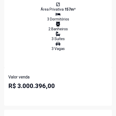
Área Privativa
157
m²
3
Dormitório
s
2
Banheiro
s
3
Suíte
s
3
Vaga
s
Valor venda
R$ 3.000.396,00