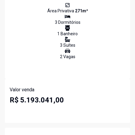
Área Privativa
271
m²
3
Dormitório
s
1
Banheiro
3
Suíte
s
2
Vaga
s
Valor venda
R$ 5.193.041,00