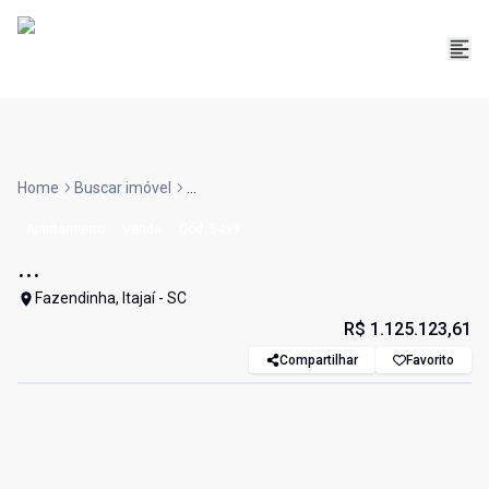
Home
Buscar imóvel
...
Apartamento
Venda
Cód:
5499
...
Fazendinha, Itajaí - SC
R$ 1.125.123,61
Compartilhar
Favorito