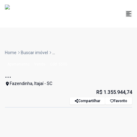
Home
Buscar imóvel
...
Apartamento
Venda
Cód:
5500
...
Fazendinha, Itajaí - SC
R$ 1.355.944,74
Compartilhar
Favorito