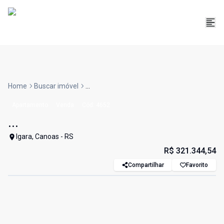
Home
Buscar imóvel
...
Apartamento
Venda
Cód:
4652
...
Igara, Canoas - RS
R$ 321.344,54
Compartilhar
Favorito