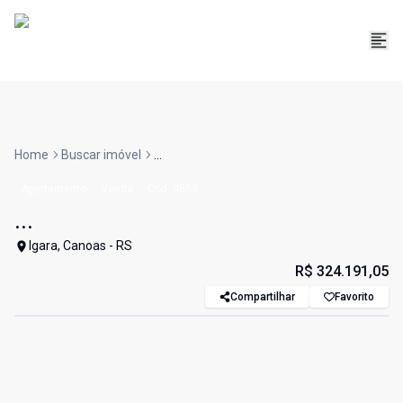
Home
Buscar imóvel
...
Apartamento
Venda
Cód:
4653
...
Igara, Canoas - RS
R$ 324.191,05
Compartilhar
Favorito